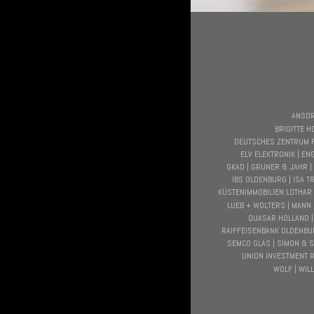
ANSOR
BRIGITTE H
DEUTSCHES ZENTRUM FÜ
ELV ELEKTRONIK | EN
GKAD | GRUNER & JAHR |
IBS OLDENBURG | ISA T
KÜSTENIMMOBILIEN LOTHAR 
LUEB + WOLTERS | MANN 
QUASAR HOLLAND |
RAIFFEISENBANK OLDENBU
SEMCO GLAS | SIMON & S
UNION INVESTMENT R
WOLF | WI