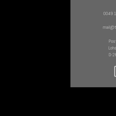
0049 
mail@t
Post
Loh
D-2