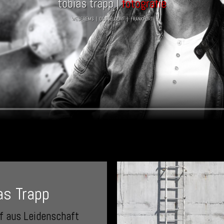
as Trapp
f aus Leidenschaft