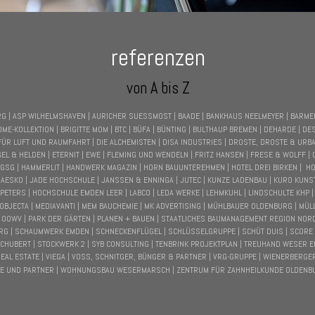
referenzen
von A bis Z
G | ASP WILHELMSHAVEN | AURICHER SUESSMOST | BAADE | BANKHAUS NEELMEYER | BARMER
OME-KOLLEKTION | BRIGITTE MOM | BTC | BÜFA | BÜNTING | BULTHAUP BREMEN | DEHARDE | DE
R LUFT UND RAUMFAHRT | DIE ALCHEMISTEN | DISA INDUSTRIES | DROSTE, DROSTE & URBAN
GEL & HELDEN | ETERNIT | EWE | FLEMING UND WENDELN | FRITZ HANSEN | FRESE & WOLFF |
 GSG | HAMMERLIT | HANDWERK MAGAZIN | HORN BAUUNTEREHMEN | HOTEL DREI BIRKEN |  HO
RAESKO | JADE HOCHSCHULE | JANSSEN & ENNINGA | JUTEC | KUNZE LADENBAU | KURO KUNST
PETERS | HOCHSCHULE EMDEN LEER | LABCO | LEDA WERKE | LEHMKUHL | LINDSCHULTE KHP |
OBJECTA | MEDIAVANTI | MEM BAUCHEMIE | MK ADVERTISING | MÜHLBAUER OLDENBURG | MÜ
 OOWV | PARK DER GÄRTEN | PLANEN + BAUEN | STAATLICHES BAUMANAGEMENT REGION NORD
RG | SCHAUMWERK EMDEN | SCHNECKENFLÜGEL | SCHLÜSSELGRUPPE | SCHÜT DUIS | SCORE
CHUBERT | STOCKWERK 2 | SYB CONSULTING | TENBRINK PROJEKTPLAN | TREUHAND WESER EM
EAL ESTATE | VIEGA | VOSS, SCHNITGER, BÜNGER & PARTNER | VRG-GRUPPE | WIENERBERGER
LLE UND PARTNER | WOHNUNGSBAU WESERMARSCH | ZENTRUM FÜR ZAHNHEILKUNDE OLDENBU