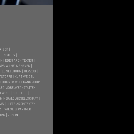
 GEK | 
SIGNSTUUV |
 | EDEN ARCHITEKTEN |
 GPS WILHELMSHAVEN |
TEL SELLHORN | HERZOG |
STOFFE | KURT WEIGEL |
 LOOKS BY WOLFGANG JOOP | 
LLER MÖBELWERKSTÄTTEN |
 WEST | SCHOTTEL |
 MINERALÖLGESELLSCHAFT |
S | ULPTS ARCHITEKTEN |
  | WIESE & PARTNER
RG | ZÜBLIN