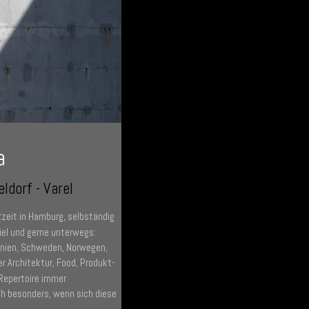
a
ldorf - Varel
zeit in Hamburg, selbständig 
viel und gerne unterwegs: 
annien, Schweden, Norwegen, 
er Architektur, Food, Produkt- 
Repertoire immer 
ch besonders, wenn sich diese 